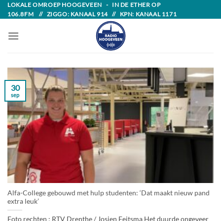
Skip
LOKALE OMROEP HOOGEVEEN - IN DE ETHER OP
106.8FM // ZIGGO: KANAAL 914 // KPN: KANAAL 1171
to
content
30
sep
Alfa-College gebouwd met hulp studenten: ‘Dat maakt nieuw pand
extra leuk’
Foto rechten : RTV Drenthe / Josien Feitsma Het duurde ongeveer