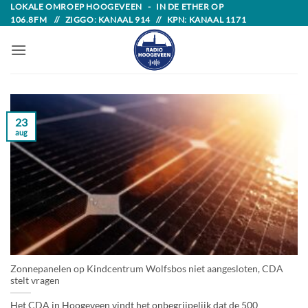
Skip
LOKALE OMROEP HOOGEVEEN - IN DE ETHER OP
106.8FM // ZIGGO: KANAAL 914 // KPN: KANAAL 1171
to
content
23
aug
Zonnepanelen op Kindcentrum Wolfsbos niet aangesloten, CDA
stelt vragen
Het CDA in Hoogeveen vindt het onbegrijpelijk dat de 500