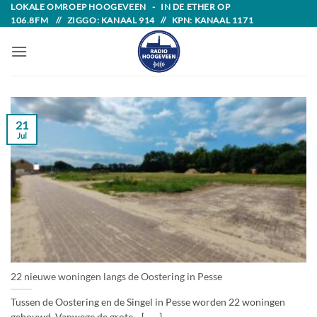
Skip
LOKALE OMROEP HOOGEVEEN - IN DE ETHER OP
106.8FM // ZIGGO: KANAAL 914 // KPN: KANAAL 1171
to
content
21
Jul
22 nieuwe woningen langs de Oostering in Pesse
Tussen de Oostering en de Singel in Pesse worden 22 woningen