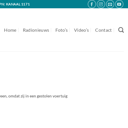
PN: KANAAL 1171
Home
Radionieuws
Foto’s
Video’s
Contact
en, omdat zij in een gestolen voertuig