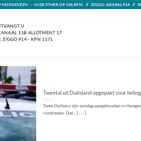
HOOGEVEEN - IN DE ETHER OP 106.8FM // ZIGGO: KANAAL 914 // K
TVANGT U
 KANAAL 11B ALLOTMENT 17
 ZIGGO 914 - KPN 1171
Tweetal uit Duitsland opgepakt voor heling
Twee Duitsers zijn zondag aangehouden in Hoogeve
rondreden. Dat... [ . . . ]