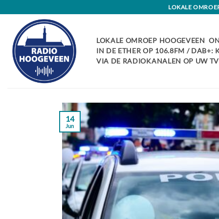
Skip
LOKALE OMROEP 
to
content
LOKALE OMROEP HOOGEVEEN ON
IN DE ETHER OP 106.8FM / DAB+:
VIA DE RADIOKANALEN OP UW TV:
14
Jun