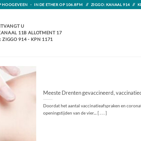
HOOGEVEEN - IN DE ETHER OP 106.8FM // ZIGGO: KANAAL 914 // K
TVANGT U
 KANAAL 11B ALLOTMENT 17
 ZIGGO 914 - KPN 1171
Meeste Drenten gevaccineerd, vaccinatiec
Doordat het aantal vaccinatieafspraken en corona
openingstijden van de vier... [ . . . ]