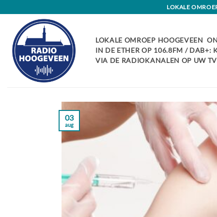
Skip
LOKALE OMROEP 
to
content
LOKALE OMROEP HOOGEVEEN ON
IN DE ETHER OP 106.8FM / DAB+:
VIA DE RADIOKANALEN OP UW TV:
03
aug