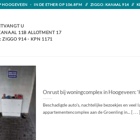
HOOGEVEEN - IN DE ETHER OP 106.8FM // ZIGGO: KANAAL 914 // K
TVANGT U
 KANAAL 11B ALLOTMENT 17
 ZIGGO 914 - KPN 1171
Onrust bij woningcomplex in Hoogeveen: ‘He
Beschadigde auto’s, nachtelijke bezoekjes en veel
appartementencomplex aan de Groenling in... [ . . . 