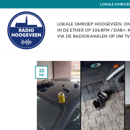
Skip
LOKALE OMROEP 
to
content
LOKALE OMROEP HOOGEVEEN ON
IN DE ETHER OP 106.8FM / DAB+:
VIA DE RADIOKANALEN OP UW TV:
22
feb