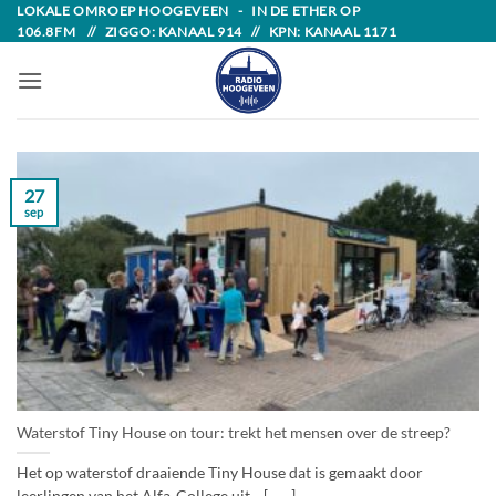
Skip
LOKALE OMROEP HOOGEVEEN - IN DE ETHER OP
106.8FM // ZIGGO: KANAAL 914 // KPN: KANAAL 1171
to
content
27
sep
Waterstof Tiny House on tour: trekt het mensen over de streep?
Het op waterstof draaiende Tiny House dat is gemaakt door