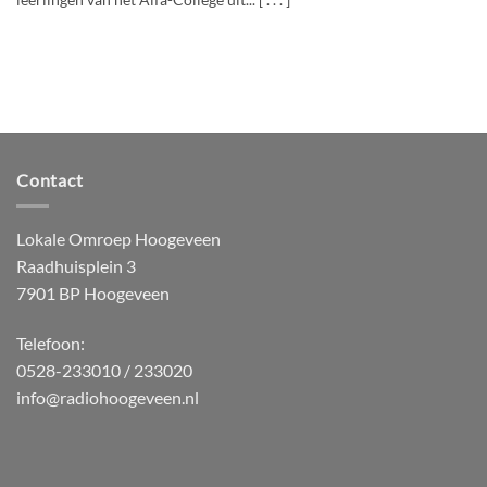
leerlingen van het Alfa-College uit... [ . . . ]
Contact
Lokale Omroep Hoogeveen
Raadhuisplein 3
7901 BP Hoogeveen
Telefoon:
0528-233010 / 233020
info@radiohoogeveen.nl
WordPress