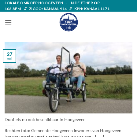
Skip
LOKALE OMROEP HOOGEVEEN - IN DE ETHER OP
106.8FM // ZIGGO: KANAAL 914 // KPN: KANAAL 1171
to
content
27
mei
Duofiets nu ook beschikbaar in Hoogeveen
Rechten foto: Gemeente Hoogeveen Inwoners van Hoogeveen