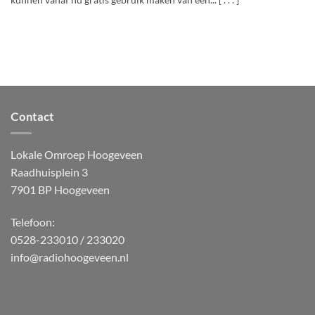
kunnen vanaf nu gratis gebruik maken van een... [ . . . ]
Contact
Lokale Omroep Hoogeveen
Raadhuisplein 3
7901 BP Hoogeveen
Telefoon:
0528-233010 / 233020
info@radiohoogeveen.nl
WordPress