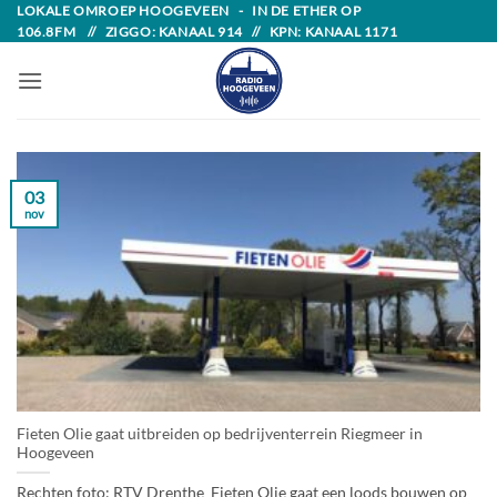
Skip
LOKALE OMROEP HOOGEVEEN - IN DE ETHER OP
106.8FM // ZIGGO: KANAAL 914 // KPN: KANAAL 1171
to
content
03
nov
Fieten Olie gaat uitbreiden op bedrijventerrein Riegmeer in
Hoogeveen
Rechten foto: RTV Drenthe Fieten Olie gaat een loods bouwen op