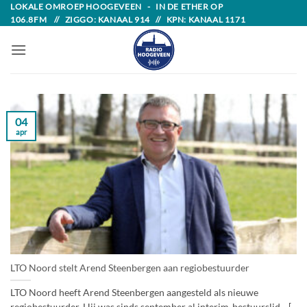
Skip
LOKALE OMROEP HOOGEVEEN - IN DE ETHER OP
106.8FM // ZIGGO: KANAAL 914 // KPN: KANAAL 1171
to
content
04
apr
LTO Noord stelt Arend Steenbergen aan regiobestuurder
LTO Noord heeft Arend Steenbergen aangesteld als nieuwe