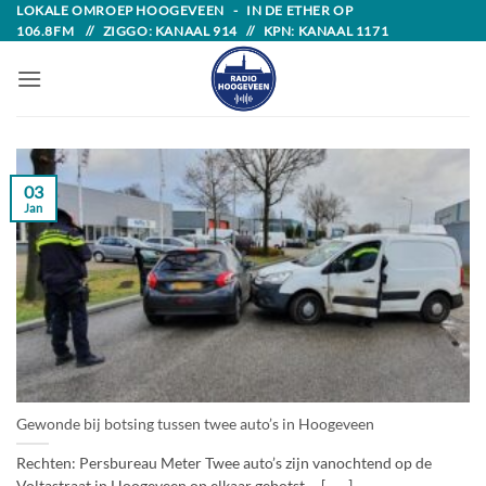
Skip
LOKALE OMROEP HOOGEVEEN - IN DE ETHER OP
106.8FM // ZIGGO: KANAAL 914 // KPN: KANAAL 1171
to
content
03
Jan
Gewonde bij botsing tussen twee auto’s in Hoogeveen
Rechten: Persbureau Meter Twee auto’s zijn vanochtend op de