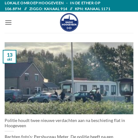
Skip
LOKALE OMROEP HOOGEVEEN - IN DE ETHER OP
106.8FM // ZIGGO: KANAAL 914 // KPN: KANAAL 1171
to
content
13
okt
Politie houdt twee nieuwe verdachten aan na beschieting flat in
Hoogeveen
Rechten foto’s: Persbureau Meter De politie heeft na een