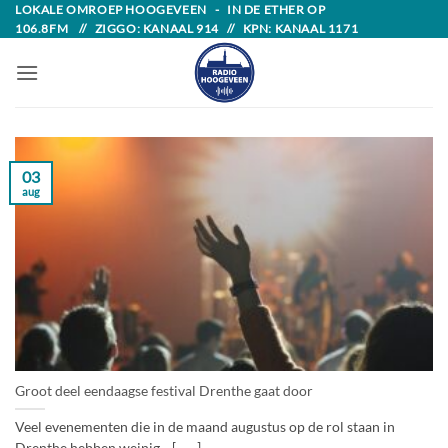
Skip
LOKALE OMROEP HOOGEVEEN - IN DE ETHER OP
106.8FM // ZIGGO: KANAAL 914 // KPN: KANAAL 1171
to
content
03
aug
Groot deel eendaagse festival Drenthe gaat door
Veel evenementen die in de maand augustus op de rol staan in