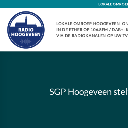
Skip
LOKALE OMROEP 
to
content
LOKALE OMROEP HOOGEVEEN ON
IN DE ETHER OP 106.8FM / DAB+:
VIA DE RADIOKANALEN OP UW TV:
SGP Hoogeveen stelt