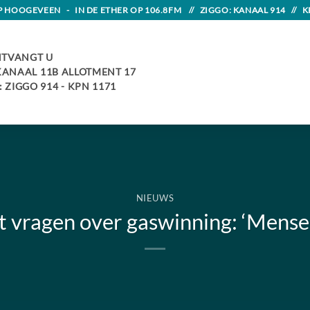
HOOGEVEEN - IN DE ETHER OP 106.8FM // ZIGGO: KANAAL 914 // K
TVANGT U
 KANAAL 11B ALLOTMENT 17
 ZIGGO 914 - KPN 1171
NIEUWS
 vragen over gaswinning: ‘Mense