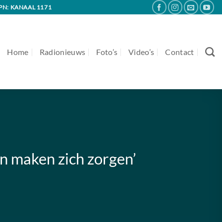
PN: KANAAL 1171
Home
Radionieuws
Foto’s
Video’s
Contact
n maken zich zorgen’