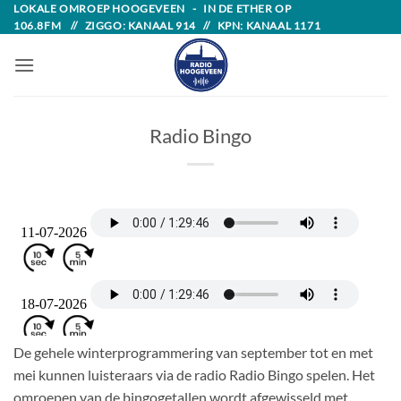
Skip
LOKALE OMROEP HOOGEVEEN - IN DE ETHER OP
106.8FM // ZIGGO: KANAAL 914 // KPN: KANAAL 1171
to
content
Radio Bingo
De gehele winterprogrammering van september tot en met
mei kunnen luisteraars via de radio Radio Bingo spelen. Het
omroepen van de bingogetallen wordt afgewisseld met