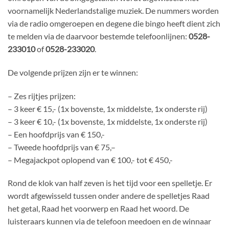
voornamelijk Nederlandstalige muziek. De nummers worden
via de radio omgeroepen en degene die bingo heeft dient zich
te melden via de daarvoor bestemde telefoonlijnen:
0528-
233010
of
0528-233020
.
De volgende prijzen zijn er te winnen:
– Zes rijtjes prijzen:
– 3 keer € 15,- (1x bovenste, 1x middelste, 1x onderste rij)
– 3 keer € 10,- (1x bovenste, 1x middelste, 1x onderste rij)
– Een hoofdprijs van € 150,-
– Tweede hoofdprijs van € 75,–
– Megajackpot oplopend van € 100,- tot € 450,-
Rond de klok van half zeven is het tijd voor een spelletje. Er
wordt afgewisseld tussen onder andere de spelletjes Raad
het getal, Raad het voorwerp en Raad het woord. De
luisteraars kunnen via de telefoon meedoen en de winnaar