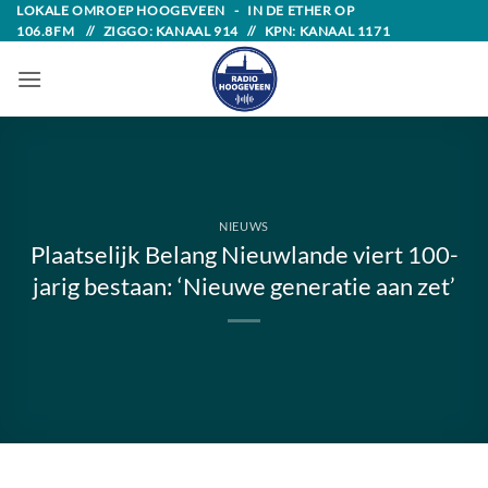
Skip
LOKALE OMROEP HOOGEVEEN - IN DE ETHER OP
106.8FM // ZIGGO: KANAAL 914 // KPN: KANAAL 1171
to
content
NIEUWS
Plaatselijk Belang Nieuwlande viert 100-
jarig bestaan: ‘Nieuwe generatie aan zet’