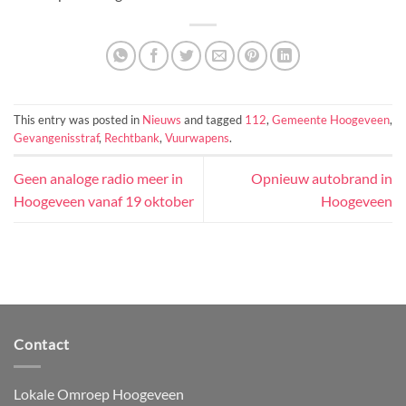
This entry was posted in
Nieuws
and tagged
112
,
Gemeente Hoogeveen
,
Gevangenisstraf
,
Rechtbank
,
Vuurwapens
.
Geen analoge radio meer in
Opnieuw autobrand in
Hoogeveen vanaf 19 oktober
Hoogeveen
Contact
Lokale Omroep Hoogeveen