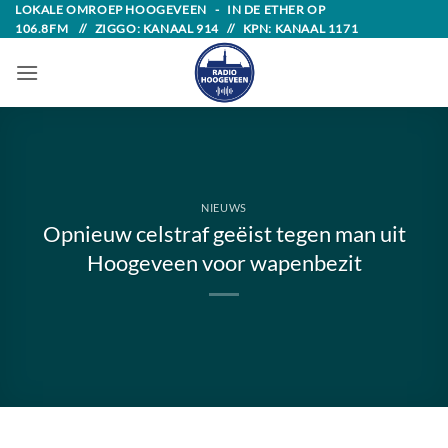
Skip
LOKALE OMROEP HOOGEVEEN - IN DE ETHER OP
106.8FM // ZIGGO: KANAAL 914 // KPN: KANAAL 1171
to
content
NIEUWS
Opnieuw celstraf geëist tegen man uit
Hoogeveen voor wapenbezit