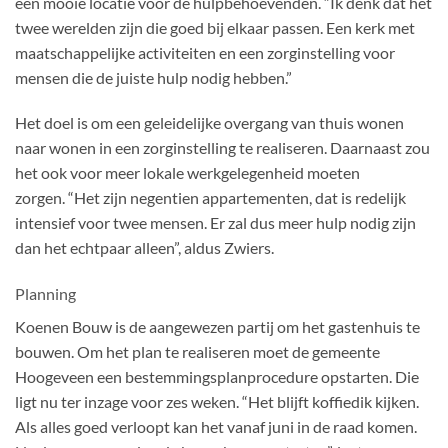
een
m
ooie locatie voor de hulpbehoevenden
.
“Ik denk dat het
twee
werelden
zijn die
goed
bij elkaar passen. Een kerk met
maatschappelijke activiteiten e
n
een
zorg
instelling
voor
mensen d
ie de juiste hulp nodig hebben
.”
Het doel is om een geleidelijke overgang van thuis wonen
naar wonen in
een
zorginstelling te realiseren. Daarnaast zou
het ook voor
meer lokale
werkgelegenheid moeten
zorgen
.
“Het zijn negentien appartementen, dat
is redelijk
intensief voor twee mensen. E
r zal dus meer hulp nodig zijn
dan het echtpaar alleen
”, aldus Zwiers.
Planning
Koenen Bouw is de aangewezen partij om het gastenhuis te
bouwen. Om het plan te realiseren moet de gemeente
Hoogeveen een bestemmingsplanprocedure opstarten. Die
ligt nu ter inzage voor zes weken.
“
Het blijft koffiedik kijken.
Als alles goed verloopt kan het vanaf juni in de raad komen.