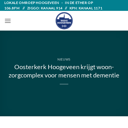
Skip
LOKALE OMROEP HOOGEVEEN - IN DE ETHER OP
106.8FM // ZIGGO: KANAAL 914 // KPN: KANAAL 1171
to
content
NIEUWS
Oosterkerk Hoogeveen krijgt woon-
zorgcomplex voor mensen met dementie