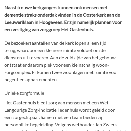
Naast trouwe kerkgangers kunnen ook mensen met
dementie straks onderdak vinden in de Oosterkerk aan de
Leeuweriklaan in Hoogeveen. Er zijn namelijk plannen voor
een vestiging van zorggroep Het Gastenhuis.
De bezoekersaantallen van de kerk lopen al een tijd
terug
,
waardoor een kleinere ruimte voldoet om de
diensten
uit te voeren
. Aan de zuidzijde van het gebouw
on
t
staat er daarom
plek
voor een
kleinschalig woon-
zorg
complex
.
Er komen twee woonlagen
met ruimte voor
negentien appartementen.
Unieke zorgformule
Het Gastenhuis
biedt zorg aan mensen met e
e
n Wet
Langdurige Zorg-indicatie. I
eder huis wordt geleid door
een
zorg
echt
paar
.
Samen met een team bieden zij
persoonlijke begeleiding. Volgens wethouder Jan Zwiers