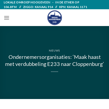
Skip
LOKALE OMROEP HOOGEVEEN - IN DE ETHER OP
106.8FM // ZIGGO: KANAAL 914 // KPN: KANAAL 1171
to
content
NIEUWS
Ondernemersorganisaties: ‘Maak haast
met verdubbeling E233 naar Cloppenburg’