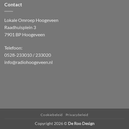
Contact
Lokale Omroep Hoogeveen
Raadhuisplein 3
7901 BP Hoogeveen
Telefoon:
0528-233010 / 233020
info@radiohoogeveen.nl
WordPress
Radio
Player
Plugin
powered
Cookiebeleid
Privacybeleid
by
Copyright 2026 ©
De Roo Design
Webdesign-