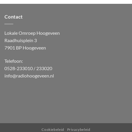
Contact
Lokale Omroep Hoogeveen
Raadhuisplein 3
7901 BP Hoogeveen
Telefoon:
0528-233010 / 233020
info@radiohoogeveen.nl
WordPress
Radio
Player
Plugin
powered
Cookiebeleid
Privacybeleid