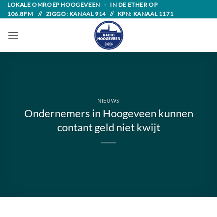
Skip
LOKALE OMROEP HOOGEVEEN - IN DE ETHER OP
106.8FM // ZIGGO: KANAAL 914 // KPN: KANAAL 1171
to
content
NIEUWS
Ondernemers in Hoogeveen kunnen
contant geld niet kwijt