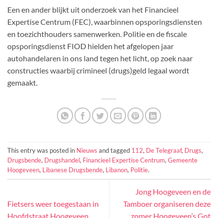
Een en ander blijkt uit onderzoek van het Financieel
Expertise Centrum (FEC), waarbinnen opsporingsdiensten
en toezichthouders samenwerken. Politie en de fiscale
opsporingsdienst FIOD hielden het afgelopen jaar
autohandelaren in ons land tegen het licht, op zoek naar
constructies waarbij crimineel (drugs)geld legaal wordt
gemaakt.
This entry was posted in
Nieuws
and tagged
112
,
De Telegraaf
,
Drugs
,
Drugsbende
,
Drugshandel
,
Financieel Expertise Centrum
,
Gemeente
Hoogeveen
,
Libanese Drugsbende
,
Libanon
,
Politie
.
Jong Hoogeveen en de
Fietsers weer toegestaan in
Tamboer organiseren deze
Hoofdstraat Hoogeveen
zomer Hoogeveen’s Got