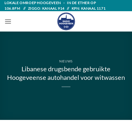
Skip
LOKALE OMROEP HOOGEVEEN - IN DE ETHER OP
106.8FM // ZIGGO: KANAAL 914 // KPN: KANAAL 1171
to
content
NIEUWS
Libanese drugsbende gebruikte
Hoogeveense autohandel voor witwassen