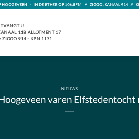
HOOGEVEEN - IN DE ETHER OP 106.8FM // ZIGGO: KANAAL 914 // K
TVANGT U
 KANAAL 11B ALLOTMENT 17
 ZIGGO 914 - KPN 1171
NIEUWS
t Hoogeveen varen Elfstedentocht