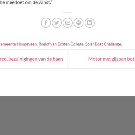
nthe meedoet om de winst.”
emeente Hoogeveen
,
Roelof van Echten College
,
Solar Boat Challenge
.
ed, bezuinigingen van de baan
Motor met zijspan bo
WordPress
Radio
Player
Plugin