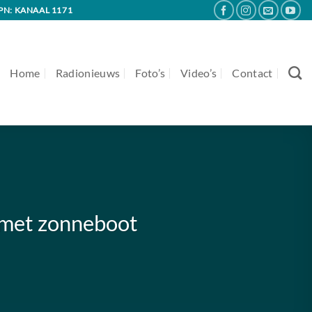
PN: KANAAL 1171
Home
Radionieuws
Foto’s
Video’s
Contact
 met zonneboot