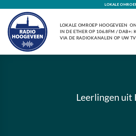
Skip
LOKALE OMROEP 
to
content
LOKALE OMROEP HOOGEVEEN ON
IN DE ETHER OP 106.8FM / DAB+:
VIA DE RADIOKANALEN OP UW TV:
Leerlingen ui