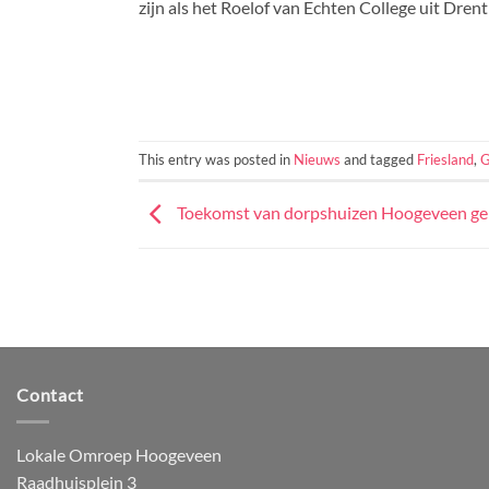
zijn als het Roelof van Echten College uit Dre
This entry was posted in
Nieuws
and tagged
Friesland
,
G
Toekomst van dorpshuizen Hoogeveen ger
Contact
Lokale Omroep Hoogeveen
Raadhuisplein 3