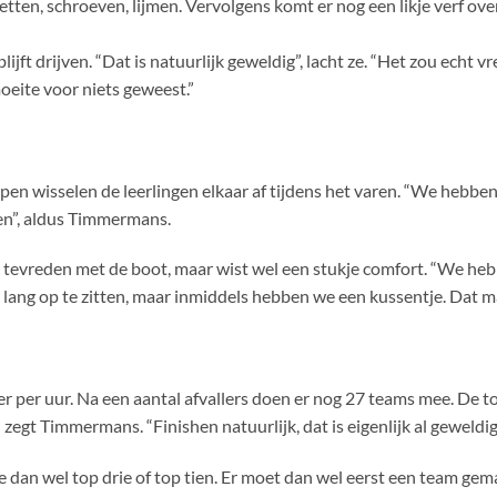
etten, schroeven, lijmen. Vervolgens komt er nog een likje verf ov
ijft drijven. “Dat is natuurlijk geweldig”, lacht ze. “Het zou echt v
oeite voor niets geweest.”
lpen wisselen de leerlingen elkaar af tijdens het varen. “We hebbe
en”, aldus Timmermans.
s tevreden met de boot, maar wist wel een stukje comfort. “We heb
 lang op te zitten, maar inmiddels hebben we een kussentje. Dat ma
er per uur. Na een aantal afvallers doen er nog 27 teams mee. De to
 zegt Timmermans. “Finishen natuurlijk, dat is eigenlijk al geweldi
 dan wel top drie of top tien. Er moet dan wel eerst een team gem