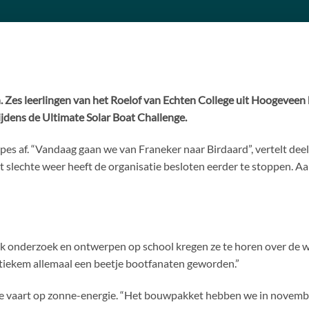
. Zes leerlingen van het Roelof van Echten College uit Hoogevee
ijdens de Ultimate Solar Boat Challenge.
appes af. “Vandaag gaan we van Franeker naar Birdaard”, vertelt dee
lechte weer heeft de organisatie besloten eerder te stoppen. Aa
vak onderzoek en ontwerpen op school kregen ze te horen over de 
stiekem allemaal een beetje bootfanaten geworden.”
die vaart op zonne-energie. “Het bouwpakket hebben we in novemb