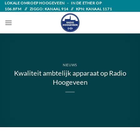
Skip
LOKALE OMROEP HOOGEVEEN - IN DE ETHER OP
106.8FM // ZIGGO: KANAAL 914 // KPN: KANAAL 1171
to
content
NIEUWS
Kwaliteit ambtelijk apparaat op Radio
Hoogeveen