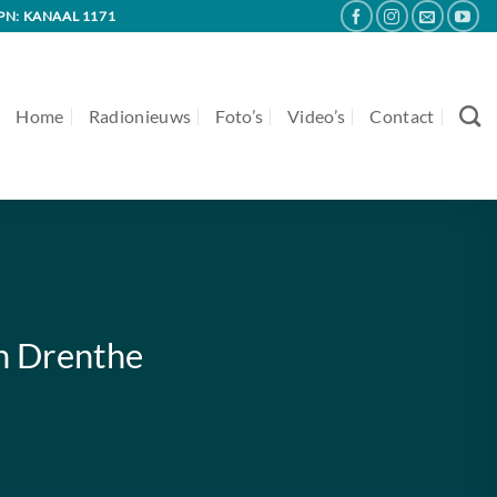
PN: KANAAL 1171
Home
Radionieuws
Foto’s
Video’s
Contact
in Drenthe