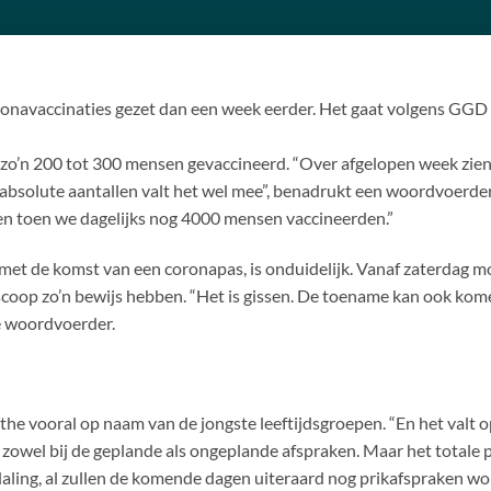
ronavaccinaties gezet dan een week eerder. Het gaat volgens GGD 
zo’n 200 tot 300 mensen gevaccineerd. “Over afgelopen week zien 
r in absolute aantallen valt het wel mee”, benadrukt een woordvoer
ien toen we dagelijks nog 4000 mensen vaccineerden.”
met de komst van een coronapas, is onduidelijk. Vanaf zaterdag mo
scoop zo’n bewijs hebben. “Het is gissen. De toename kan ook kom
de woordvoerder.
e vooral op naam van de jongste leeftijdsgroepen. “En het valt 
, zowel bij de geplande als ongeplande afspraken. Maar het totale 
 daling, al zullen de komende dagen uiteraard nog prikafspraken wo