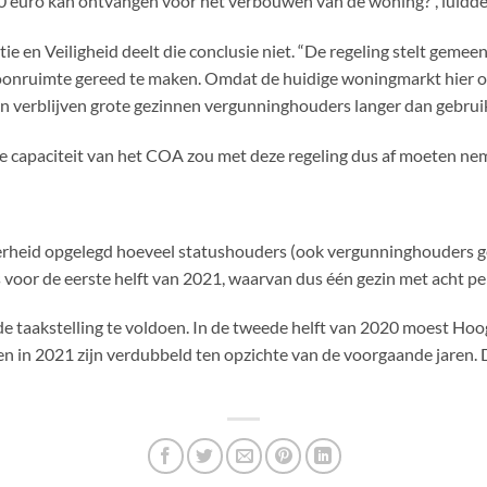
00 euro kan ontvangen voor het verbouwen van de woning?”, luidde
ie en Veiligheid deelt die conclusie niet. “De regeling stelt gemee
onruimte gereed te maken. Omdat de huidige woningmarkt hier on
n verblijven grote gezinnen vergunninghouders langer dan gebruik
e capaciteit van het COA zou met deze regeling dus af moeten ne
verheid opgelegd hoeveel statushouders (ook vergunninghouders g
oor de eerste helft van 2021, waarvan dus één gezin met acht pe
de taakstelling te voldoen. In de tweede helft van 2020 moest H
gen in 2021 zijn verdubbeld ten opzichte van de voorgaande jaren. 