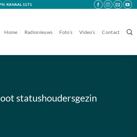
PN: KANAAL 1171
Home
Radionieuws
Foto’s
Video’s
Contact
root statushoudersgezin