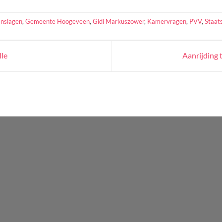
anslagen
,
Gemeente Hoogeveen
,
Gidi Markuszower
,
Kamervragen
,
PVV
,
Staat
lle
Aanrijding 
WordPress
Radio
Player
Plugin
powered
by
Webdesign-