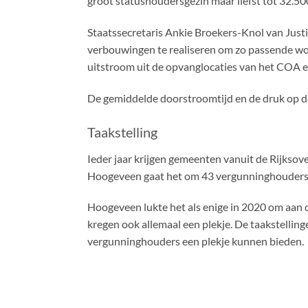
groot statushoudersgezin maar liefst tot 32.5
Staatssecretaris Ankie Broekers-Knol van Justit
verbouwingen te realiseren om zo passende wo
uitstroom uit de opvanglocaties van het COA e
De gemiddelde doorstroomtijd en de druk op d
Taakstelling
Ieder jaar krijgen gemeenten vanuit de Rijkso
Hoogeveen gaat het om 43 vergunninghouders v
Hoogeveen lukte het als enige in 2020 om aan 
kregen ook allemaal een plekje. De taakstellin
vergunninghouders een plekje kunnen bieden.