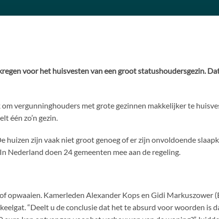
egen voor het huisvesten van een groot statushoudersgezin. Dat 
k om vergunninghouders met grote gezinnen makkelijker te huisve
t één zo’n gezin.
 De huizen zijn vaak niet groot genoeg of er zijn onvoldoende sl
In Nederland doen 24 gemeenten mee aan de regeling.
g stof opwaaien. Kamerleden Alexander Kops en Gidi Markuszower 
keelgat. “Deelt u de conclusie dat het te absurd voor woorden is 