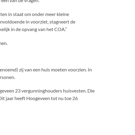
 één van de vragen.
nten in staat om onder meer kleine
voldoende in voorziet, stagneert de
elijk in de opvang van het COA.”
men.
enoemd) zij van een huis moeten voorzien. In
rsonen.
oogeveen 23 vergunninghouders huisvesten. Die
Dit jaar heeft Hoogeveen tot nu toe 26