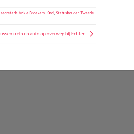
ssecretaris Ankie Broekers-Knol
,
Statushouder
,
Tweede
tussen trein en auto op overweg bij Echten