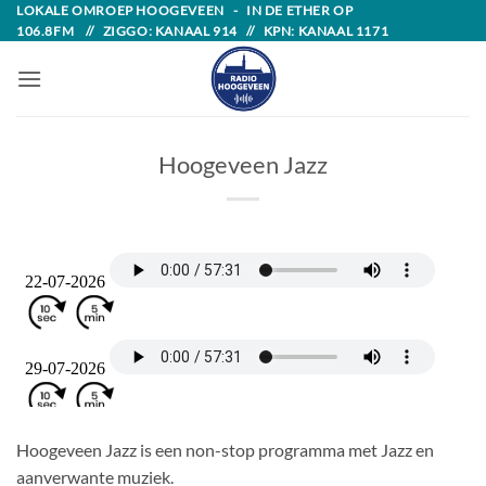
Skip
LOKALE OMROEP HOOGEVEEN - IN DE ETHER OP
106.8FM // ZIGGO: KANAAL 914 // KPN: KANAAL 1171
to
content
Hoogeveen Jazz
Hoogeveen Jazz is een non-stop programma met Jazz en
aanverwante muziek.