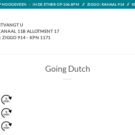
HOOGEVEEN - IN DE ETHER OP 106.8FM // ZIGGO: KANAAL 914 // K
TVANGT U
 KANAAL 11B ALLOTMENT 17
 ZIGGO 914 - KPN 1171
Going Dutch