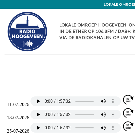
Skip
LOKALE OMROEP 
to
content
LOKALE OMROEP HOOGEVEEN ON
IN DE ETHER OP 106.8FM / DAB+:
VIA DE RADIOKANALEN OP UW TV: