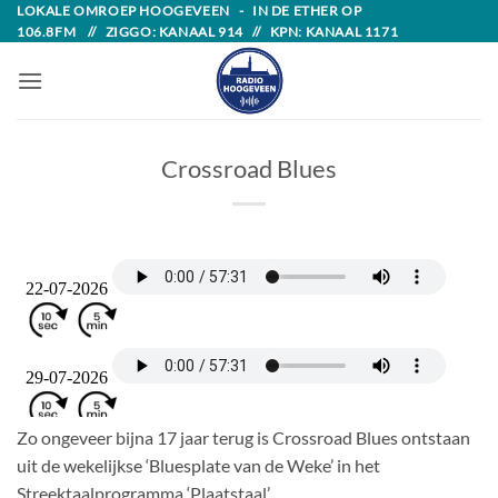
Skip
LOKALE OMROEP HOOGEVEEN - IN DE ETHER OP
106.8FM // ZIGGO: KANAAL 914 // KPN: KANAAL 1171
to
content
Crossroad Blues
Zo ongeveer bijna 17 jaar terug is Crossroad Blues ontstaan
uit de wekelijkse ‘Bluesplate van de Weke’ in het
Streektaalprogramma ‘Plaatstaal’.