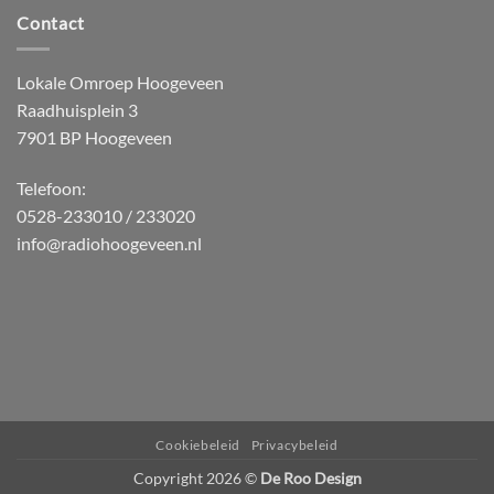
Contact
Lokale Omroep Hoogeveen
Raadhuisplein 3
7901 BP Hoogeveen
Telefoon:
0528-233010 / 233020
info@radiohoogeveen.nl
WordPress
Radio
Player
Plugin
powered
Cookiebeleid
Privacybeleid
by
Copyright 2026 ©
De Roo Design
Webdesign-