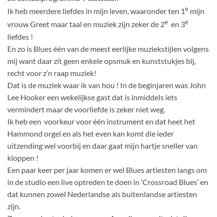
e
Ik heb meerdere liefdes in mijn leven, waaronder ten 1
mijn
e
e
vrouw Greet maar taal en muziek zijn zeker de 2
en 3
liefdes !
En zo is Blues één van de meest eerlijke muziekstijlen volgens
mij want daar zit geen enkele opsmuk en kunststukjes bij,
recht voor z’n raap muziek!
Dat is de muziek waar ik van hou ! In de beginjaren was John
Lee Hooker een wekelijkse gast dat is inmiddels iets
vermindert maar de voorliefde is zeker niet weg.
Ik heb een voorkeur voor één instrument en dat heet het
Hammond orgel en als het even kan komt die ieder
uitzending wel voorbij en daar gaat mijn hartje sneller van
kloppen !
Een paar keer per jaar komen er wel Blues artiesten langs om
in de studio een live optreden te doen in ‘Crossroad Blues’ en
dat kunnen zowel Nederlandse als buitenlandse artiesten
zijn.