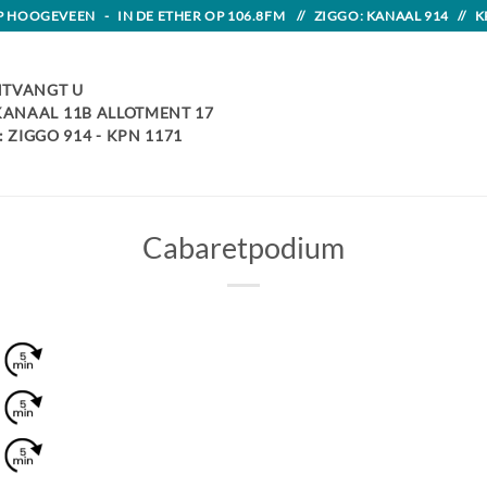
HOOGEVEEN - IN DE ETHER OP 106.8FM // ZIGGO: KANAAL 914 // K
TVANGT U
 KANAAL 11B ALLOTMENT 17
 ZIGGO 914 - KPN 1171
Cabaretpodium