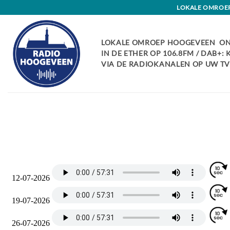
Skip
LOKALE OMROEP 
to
content
LOKALE OMROEP HOOGEVEEN ON
IN DE ETHER OP 106.8FM / DAB+:
VIA DE RADIOKANALEN OP UW TV: