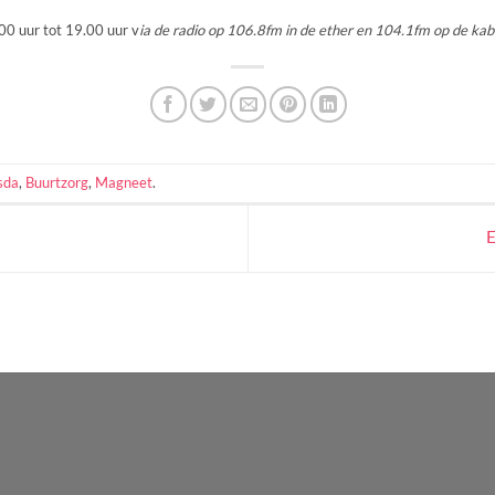
00 uur tot 19.00 uur v
ia de radio op 106.8fm in de ether en 104.1fm op de kab
sda
,
Buurtzorg
,
Magneet
.
E
WordPress
Radio
Player