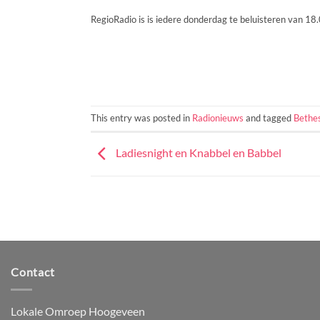
RegioRadio is is iedere donderdag te beluisteren van 18.
This entry was posted in
Radionieuws
and tagged
Bethe
Ladiesnight en Knabbel en Babbel
Contact
Lokale Omroep Hoogeveen