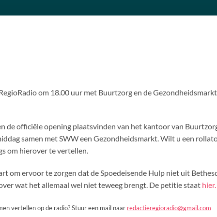
RegioRadio om 18.00 uur met Buurtzorg en de Gezondheidsmarkt e
leen de officiële opening plaatsvinden van het kantoor van Buurt
middag samen met SWW een Gezondheidsmarkt. Wilt u een rollato
s om hierover te vertellen.
rt om ervoor te zorgen dat de Spoedeisende Hulp niet uit Bethesda 
er wat het allemaal wel niet teweeg brengt. De petitie staat
hier.
men vertellen op de radio? Stuur een mail naar
redactieregioradio@gmail.com