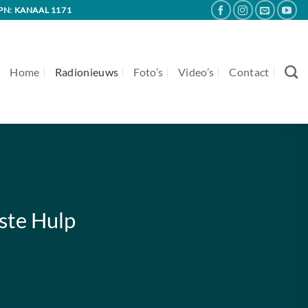
PN: KANAAL 1171
Home
Radionieuws
Foto’s
Video’s
Contact
ste Hulp