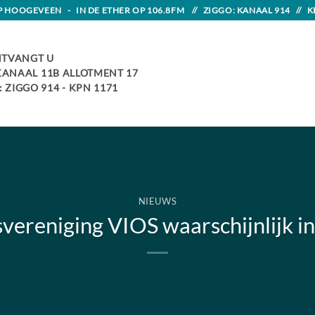
HOOGEVEEN - IN DE ETHER OP 106.8FM // ZIGGO: KANAAL 914 // K
TVANGT U
 KANAAL 11B ALLOTMENT 17
 ZIGGO 914 - KPN 1171
NIEUWS
svereniging VIOS waarschijnlijk i