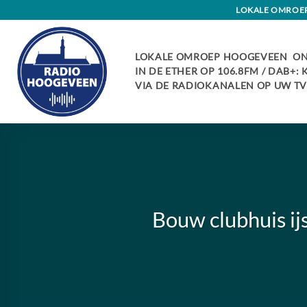
Skip
LOKALE OMROEP 
to
content
LOKALE OMROEP HOOGEVEEN ON
IN DE ETHER OP 106.8FM / DAB+:
VIA DE RADIOKANALEN OP UW TV:
Bouw clubhuis ij