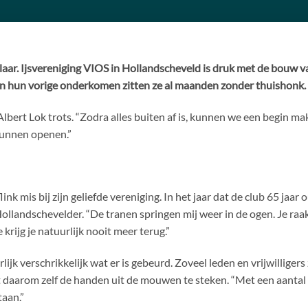
ar. Ijsvereniging VIOS in Hollandscheveld is druk met de bouw v
an hun vorige onderkomen zitten ze al maanden zonder thuishonk.
 Albert Lok trots. “Zodra alles buiten af is, kunnen we een begin m
kunnen openen.”
link mis bij zijn geliefde vereniging. In het jaar dat de club 65 jaa
llandschevelder. “De tranen springen mij weer in de ogen. Je raak
krijg je natuurlijk nooit meer terug.”
rlijk verschrikkelijk wat er is gebeurd. Zoveel leden en vrijwilligers
oot daarom zelf de handen uit de mouwen te steken. “Met een aant
taan.”