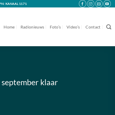
PN: KANAAL 1171
Home
Radionieuws
Foto’s
Video’s
Contact
n september klaar