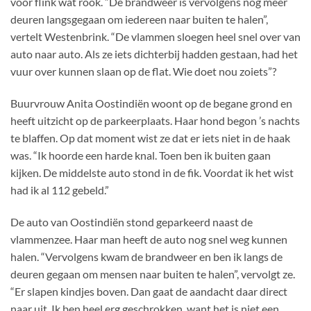
voor flink wat rook. “De brandweer is vervolgens nog meer
deuren langsgegaan om iedereen naar buiten te halen”,
vertelt Westenbrink. “De vlammen sloegen heel snel over van
auto naar auto. Als ze iets dichterbij hadden gestaan, had het
vuur over kunnen slaan op de flat. Wie doet nou zoiets”?
Buurvrouw Anita Oostindiën woont op de begane grond en
heeft uitzicht op de parkeerplaats. Haar hond begon ’s nachts
te blaffen. Op dat moment wist ze dat er iets niet in de haak
was. “Ik hoorde een harde knal. Toen ben ik buiten gaan
kijken. De middelste auto stond in de fik. Voordat ik het wist
had ik al 112 gebeld.”
De auto van Oostindiën stond geparkeerd naast de
vlammenzee. Haar man heeft de auto nog snel weg kunnen
halen. “Vervolgens kwam de brandweer en ben ik langs de
deuren gegaan om mensen naar buiten te halen”, vervolgt ze.
“Er slapen kindjes boven. Dan gaat de aandacht daar direct
naar uit. Ik ben heel erg geschrokken, want het is niet een