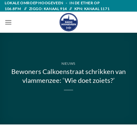
Skip
LOKALE OMROEP HOOGEVEEN - IN DE ETHER OP
106.8FM // ZIGGO: KANAAL 914 // KPN: KANAAL 1171
to
content
NIEUWS
Bewoners Calkoenstraat schrikken van
vlammenzee: ‘Wie doet zoiets?’